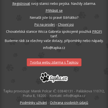
Registrovat
svoji stanici nebo pejska. Navždy zdarma.
Přihlásit se
Nenašli jste to pravé štěňátko?
Psi na prodej
-
Chovní psi
Chovatelská stanice Wicca Gabreta spokojeně používá
PROFI
tarif.
Budeme rádi za všechny vaše dotazy, přípomínky nebo nápady.
info
@
tapka.cz
Tvorba webu zdarma s Ťapkou
Ťapku provozuje: Marek Polcar IČ: 03840131 - Paláskova 1107/2,
Praha 8, 18200 - Kontakt: info@tapka.cz
Podmínky užívání
-
Ochrana osobních údajů