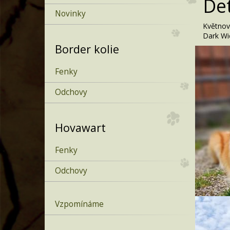
Det
Novinky
Květnov
Dark Wic
Border kolie
Fenky
Odchovy
Hovawart
Fenky
Odchovy
Vzpomínáme