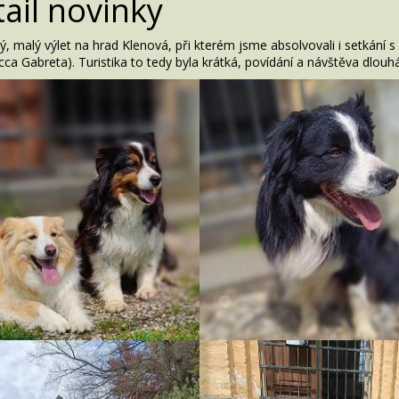
ail novinky
ý, malý výlet na hrad Klenová, při kterém jsme absolvovali i setká
ca Gabreta). Turistika to tedy byla krátká, povídání a návštěva dlouhá. 