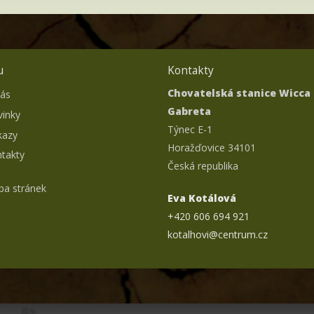
u
Kontakty
Chovatelská stanice Wicca
nás
Gabreta
inky
Týnec E-1
kazy
Horažďovice 34101
takty
Česká republika
a stránek
Eva Kotálová
+420 606 694 921
kotalhovi@centrum.cz