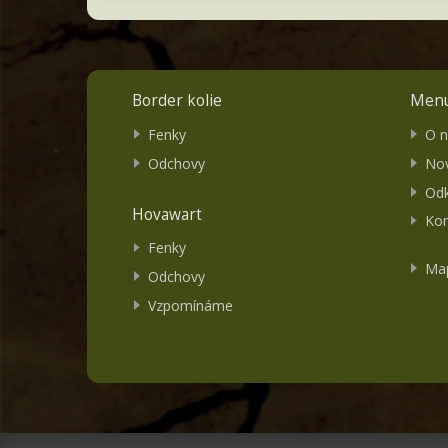
Border kolie
Men
Fenky
O 
Odchovy
Nov
Od
Hovawart
Kon
Fenky
Map
Odchovy
Vzpomínáme